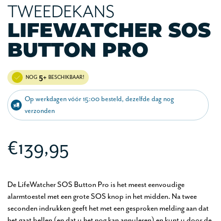
TWEEDEKANS
LIFEWATCHER SOS
BUTTON PRO
5+
NOG
BESCHIKBAAR!
Op werkdagen vóór 15:00 besteld, dezelfde dag nog
verzonden
€139,95
De LifeWatcher SOS Button Pro is het meest eenvoudige
alarmtoestel met een grote SOS knop in het midden. Na twee
seconden indrukken geeft het met een gesproken melding aan dat
het gaat bellen (en dat u het nog kan annuleren) en kunt u door de