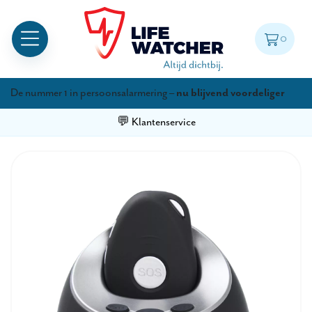
0
De nummer 1 in persoonsalarmering –
nu blijvend voordeliger
💬 Klantenservice