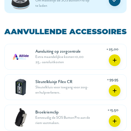
Om makkelijk de SOS Button Pro op
te laden
AANVULLENDE ACCESSOIRES
+ 25,00
Aansluiting op zorgcentrale
Extra maandelijkse kosten 10,00
25,- aansluitkosten
+ 99,95
Sleutelkluisje Filex CR
Sleutelkluis voor toegang voor zorg-
en hulpverleners.
+ 15,50
Broekriemclip
Eenvoudig de SOS Button Pro aan de
riem vastmaken.