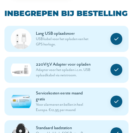
INBEGREPEN BIJ BESTELLING
Lang USB oplaadsnoer
USB kabel voor het opladen van het
GPS horloge.
220V/5V Adapter voor opladen
Adapter voor het opladen i.c.m. USB
oplaadkabel via netstroom.
Servicekosten eerste maand
gratis
Voor alarmeren en bellen in heel
Europa. €12,95 per maand
Standaard laadstation