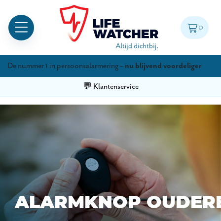
0
De nummer 1 in persoonsalarmering –
nu blijvend voordeliger
💬 Klantenservice
ALARMKNOP OUDERE