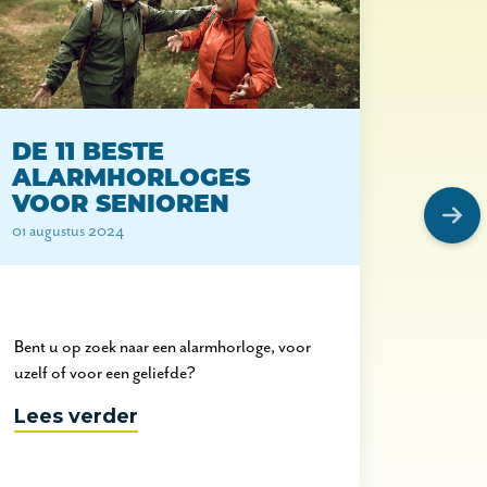
AR
DE 11 BESTE
WAT
ALARMHORLOGES
BUCK
VOOR SENIOREN
29 juli 2
01 augustus 2024
Bent u op zoek naar een alarmhorloge, voor
Kent u d
uzelf of voor een geliefde?
Nichols
Lees verder
Lees 