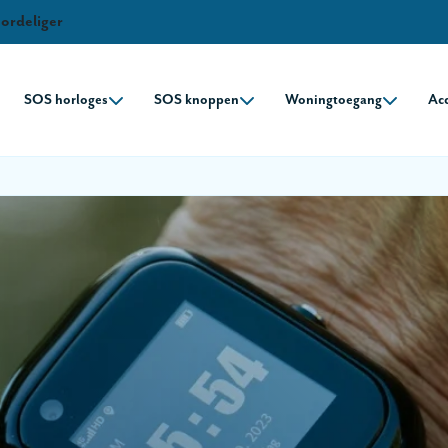
oordeliger
SOS horloges
SOS knoppen
Woningtoegang
Acc