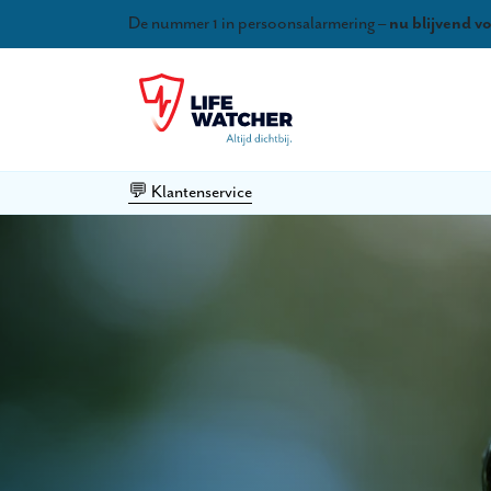
De nummer 1 in persoonsalarmering –
nu blijvend v
💬 Klantenservice