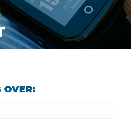
T
 OVER: