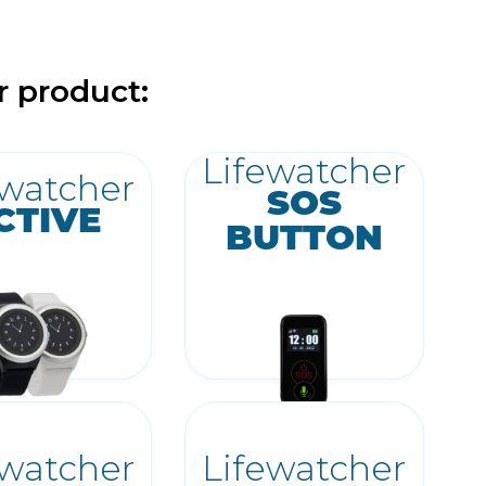
r product:
Lifewatcher
ewatcher
SOS
CTIVE
BUTTON
ewatcher
Lifewatcher