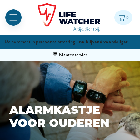
0
De nummer 1 in persoonsalarmering –
nu blijvend voordeliger
💬 Klantenservice
ALARMKASTJE
VOOR OUDEREN