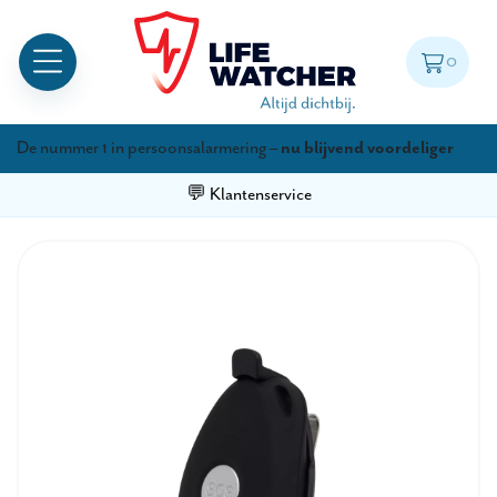
0
De nummer 1 in persoonsalarmering –
nu blijvend voordeliger
💬 Klantenservice